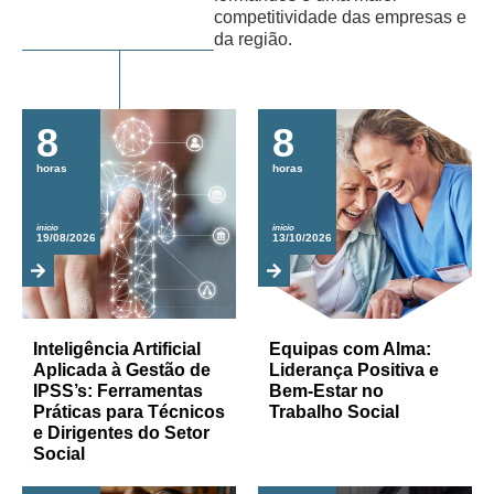
competitividade das empresas e
ver todos
da região.
8
8
horas
horas
início
início
19/08/2026
13/10/2026
Inteligência Artificial
Equipas com Alma:
Aplicada à Gestão de
Liderança Positiva e
IPSS’s: Ferramentas
Bem-Estar no
Práticas para Técnicos
Trabalho Social
e Dirigentes do Setor
Social