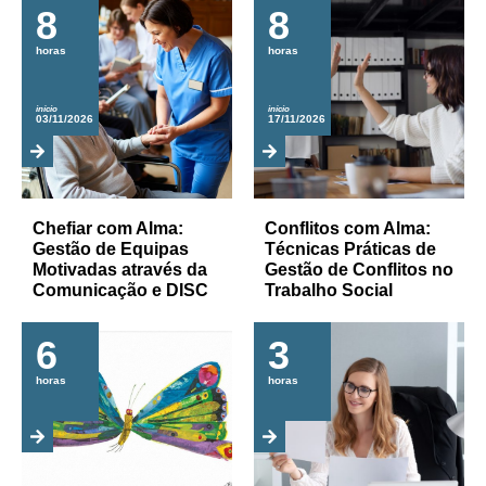
8
8
horas
horas
início
início
03/11/2026
17/11/2026
Chefiar com Alma:
Conflitos com Alma:
Gestão de Equipas
Técnicas Práticas de
Motivadas através da
Gestão de Conflitos no
Comunicação e DISC
Trabalho Social
6
3
horas
horas