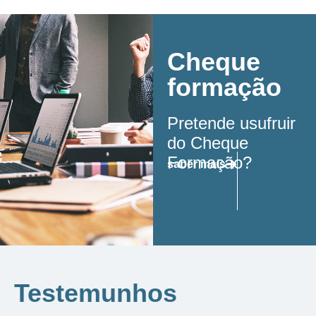
Cheque
formação
Pretende usufruir
do Cheque
Formação?
saber mais
Testemunhos